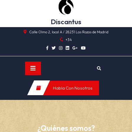
Skip
to
content
Discantus
Calle Olmo 2, local A / 28231 Las Rozas de Madrid
+34
Open
Habla Con Nosotros
Button
¿Quiénes somos?