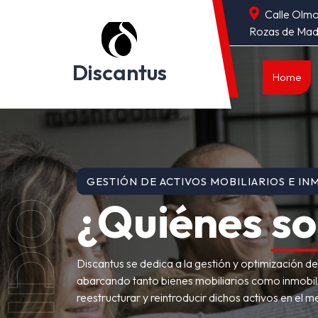
Skip
Calle Olmo 
to
Rozas de Mad
content
Discantus
Home
GESTIÓN DE ACTIVOS MOBILIARIOS E IN
¿Quiénes
s
Discantus se dedica a la gestión y optimización de 
abarcando tanto bienes mobiliarios como inmobilia
reestructurar y reintroducir dichos activos en el